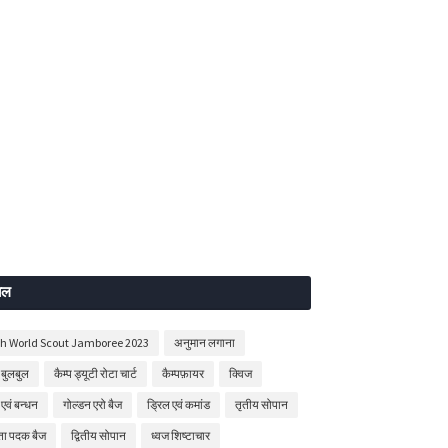
बल
th World Scout Jamboree 2023
अनुमान लगाना
बुलबुल
कैम्प ड्यूटी रोटा चार्ट
कैम्पफ़ायर
क्विज
 एवं बन्धन
गोल्डन एरो बैज
ड्रिल एवं कमांड
तृतीय सोपान
षता पदक बैज
द्वितीय सोपान
ध्वज शिष्टाचार