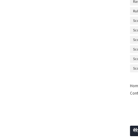
Ra
Ru
Sc
Sc
Sc
Sc
Sc
Sc
Hom
Cont
मेरे