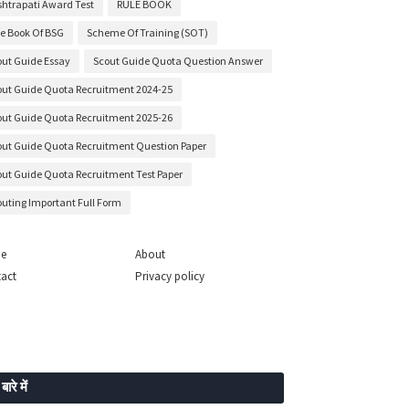
shtrapati Award Test
RULE BOOK
le Book Of BSG
Scheme Of Training (SOT)
out Guide Essay
Scout Guide Quota Question Answer
out Guide Quota Recruitment 2024-25
out Guide Quota Recruitment 2025-26
out Guide Quota Recruitment Question Paper
out Guide Quota Recruitment Test Paper
outing Important Full Form
e
About
act
Privacy policy
 बारे में