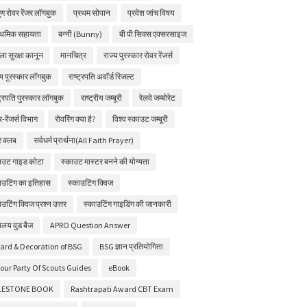
ुण रोवर रेंजर लॉगबुक
प्रथम सोपान
प्रवेश जांच विषय
ाथमिक सहायता
बन्नी (Bunny)
बी पी सिक्स एक्सरसाइज
ला सुरक्षा कानून
मानचित्र
राज्य पुरस्कार रोवर रेंजर्स
्य पुरस्कार लॉगबुक
राष्ट्रपति अवॉर्ड रिजल्ट
्ट्रपति पुरस्कार लॉगबुक
राष्ट्रीय जम्बूरी
रेलवे जम्बोरेट
र-रेंजर्स विभाग
रोवरिंग क्या है?
विश्व स्काउट जम्बूरी
चर क्लब
सर्वधर्म प्रार्थना(All Faith Prayer)
ाउट गाइड कोटा
स्काउट मास्टर बनने की योग्यता
ाउटिंग का इतिहास
स्काउटिंग क्विज
ाउटिंग क्विज प्रश्न उत्तर
स्काउटिंग गाइडिंग की जानकारी
ालय वुड बैज
APRO Question Answer
ard & Decoration of BSG
BSG ज्ञान प्रतियोगिता
our Party Of Scouts Guides
eBook
LESTONE BOOK
Rashtrapati Award CBT Exam