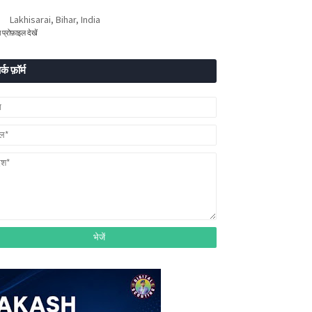
Lakhisarai, Bihar, India
ा प्रोफ़ाइल देखें
र्क फ़ॉर्म