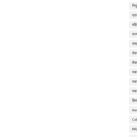
निप
प्र
महि
राज
राष
रोव
वें
स्क
स्क
स्क
हिम
Aw
Col
MI