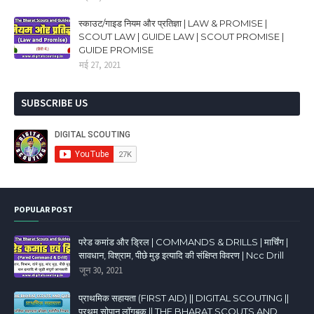
स्काउट/गाइड नियम और प्रतिज्ञा | LAW & PROMISE |
SCOUT LAW | GUIDE LAW | SCOUT PROMISE |
GUIDE PROMISE
मई 27, 2021
SUBSCRIBE US
POPULAR POST
परेड कमांड और ड्रिल | COMMANDS & DRILLS | मार्चिंग |
सावधान, विश्राम, पीछे मुड़ इत्यादि की संक्षिप्त विवरण | Ncc Drill
जून 30, 2021
प्राथमिक सहायता (FIRST AID) || DIGITAL SCOUTING ||
प्रथम सोपान लॉगबुक || THE BHARAT SCOUTS AND