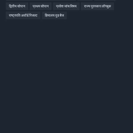
द्वितीय सोपान
प्रथम सोपान
प्रवेश जांच विषय
राज्य पुरस्कार लॉगबुक
राष्ट्रपति अवॉर्ड रिजल्ट
हिमालय वुड बैज