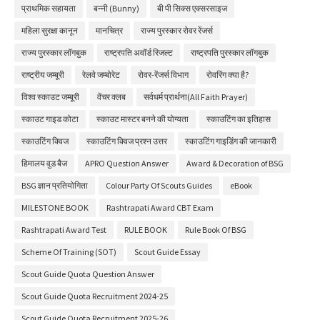
प्राथमिक सहायता
बन्नी (Bunny)
बी पी सिक्स एक्सरसाइज
महिला सुरक्षा कानून
मानचित्र
राज्य पुरस्कार रोवर रेंजर्स
राज्य पुरस्कार लॉगबुक
राष्ट्रपति अवॉर्ड रिजल्ट
राष्ट्रपति पुरस्कार लॉगबुक
राष्ट्रीय जम्बूरी
रेलवे जम्बोरेट
रोवर-रेंजर्स विभाग
रोवरिंग क्या है?
विश्व स्काउट जम्बूरी
वेंचर क्लब
सर्वधर्म प्रार्थना(All Faith Prayer)
स्काउट गाइड कोटा
स्काउट मास्टर बनने की योग्यता
स्काउटिंग का इतिहास
स्काउटिंग क्विज
स्काउटिंग क्विज प्रश्न उत्तर
स्काउटिंग गाइडिंग की जानकारी
हिमालय वुड बैज
APRO Question Answer
Award & Decoration of BSG
BSG ज्ञान प्रतियोगिता
Colour Party Of Scouts Guides
eBook
MILESTONE BOOK
Rashtrapati Award CBT Exam
Rashtrapati Award Test
RULE BOOK
Rule Book Of BSG
Scheme Of Training (SOT)
Scout Guide Essay
Scout Guide Quota Question Answer
Scout Guide Quota Recruitment 2024-25
Scout Guide Quota Recruitment 2025-26