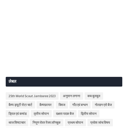
लेबल
25th World Scout Jamboree 2023
अनुमान लगाना
कब बुलबुल
कैम्प ड्यूटी रोटा चार्ट
कैम्पफ़ायर
क्विज
गाँठ एवं बन्धन
गोल्डन एरो बैज
ड्रिल एवं कमांड
तृतीय सोपान
दक्षता पदक बैज
द्वितीय सोपान
ध्वज शिष्टाचार
निपुण रोवर रेंजर लॉगबुक
प्रथम सोपान
प्रवेश जांच विषय