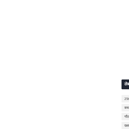
ले
25
कब 
गाँठ
दक्