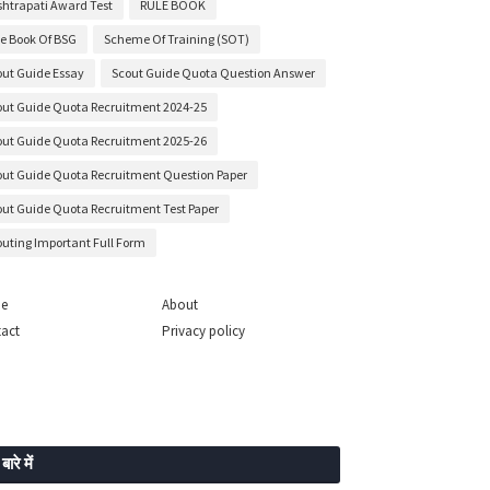
shtrapati Award Test
RULE BOOK
le Book Of BSG
Scheme Of Training (SOT)
out Guide Essay
Scout Guide Quota Question Answer
out Guide Quota Recruitment 2024-25
out Guide Quota Recruitment 2025-26
out Guide Quota Recruitment Question Paper
out Guide Quota Recruitment Test Paper
outing Important Full Form
e
About
act
Privacy policy
 बारे में