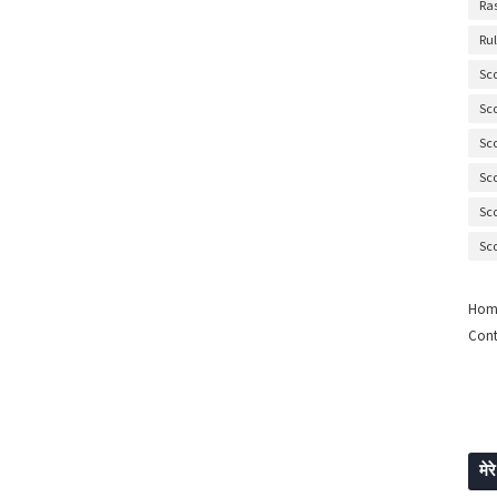
Ra
Ru
Sc
Sc
Sc
Sc
Sc
Sc
Hom
Cont
मेरे