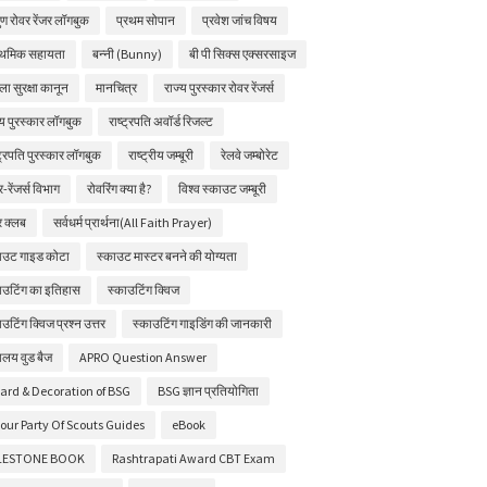
ुण रोवर रेंजर लॉगबुक
प्रथम सोपान
प्रवेश जांच विषय
ाथमिक सहायता
बन्नी (Bunny)
बी पी सिक्स एक्सरसाइज
ला सुरक्षा कानून
मानचित्र
राज्य पुरस्कार रोवर रेंजर्स
्य पुरस्कार लॉगबुक
राष्ट्रपति अवॉर्ड रिजल्ट
्ट्रपति पुरस्कार लॉगबुक
राष्ट्रीय जम्बूरी
रेलवे जम्बोरेट
र-रेंजर्स विभाग
रोवरिंग क्या है?
विश्व स्काउट जम्बूरी
चर क्लब
सर्वधर्म प्रार्थना(All Faith Prayer)
ाउट गाइड कोटा
स्काउट मास्टर बनने की योग्यता
ाउटिंग का इतिहास
स्काउटिंग क्विज
ाउटिंग क्विज प्रश्न उत्तर
स्काउटिंग गाइडिंग की जानकारी
ालय वुड बैज
APRO Question Answer
ard & Decoration of BSG
BSG ज्ञान प्रतियोगिता
our Party Of Scouts Guides
eBook
LESTONE BOOK
Rashtrapati Award CBT Exam