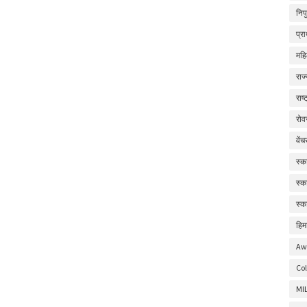
निप
प्र
महि
राज
राष
रोव
वें
स्क
स्क
स्क
हिम
Aw
Col
MI