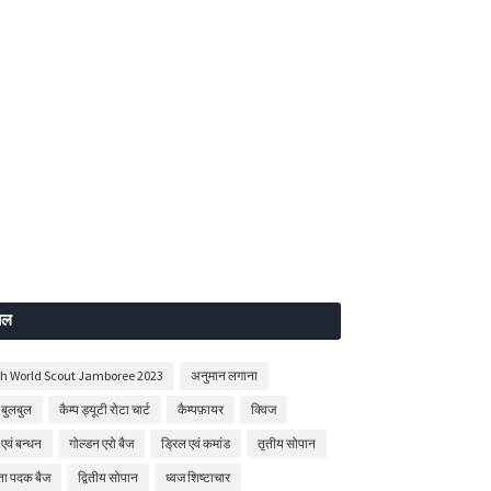
बल
th World Scout Jamboree 2023
अनुमान लगाना
बुलबुल
कैम्प ड्यूटी रोटा चार्ट
कैम्पफ़ायर
क्विज
 एवं बन्धन
गोल्डन एरो बैज
ड्रिल एवं कमांड
तृतीय सोपान
षता पदक बैज
द्वितीय सोपान
ध्वज शिष्टाचार