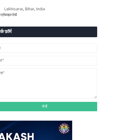
Lakhisarai, Bihar, India
ा प्रोफ़ाइल देखें
र्क फ़ॉर्म