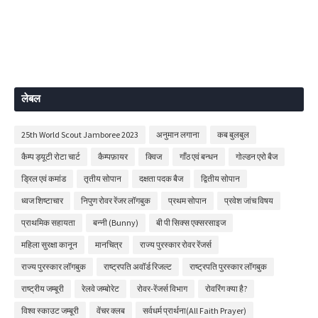
लेबल
25th World Scout Jamboree 2023
अनुमान लगाना
कब बुलबुल
कैम्प ड्यूटी रोटा चार्ट
कैम्पफ़ायर
क्विज
गाँठ एवं बन्धन
गोल्डन एरो बैज
ड्रिल एवं कमांड
तृतीय सोपान
दक्षता पदक बैज
द्वितीय सोपान
ध्वज शिष्टाचार
निपुण रोवर रेंजर लॉगबुक
प्रथम सोपान
प्रवेश जांच विषय
प्राथमिक सहायता
बन्नी (Bunny)
बी पी सिक्स एक्सरसाइज
महिला सुरक्षा कानून
मानचित्र
राज्य पुरस्कार रोवर रेंजर्स
राज्य पुरस्कार लॉगबुक
राष्ट्रपति अवॉर्ड रिजल्ट
राष्ट्रपति पुरस्कार लॉगबुक
राष्ट्रीय जम्बूरी
रेलवे जम्बोरेट
रोवर-रेंजर्स विभाग
रोवरिंग क्या है?
विश्व स्काउट जम्बूरी
वेंचर क्लब
सर्वधर्म प्रार्थना(All Faith Prayer)