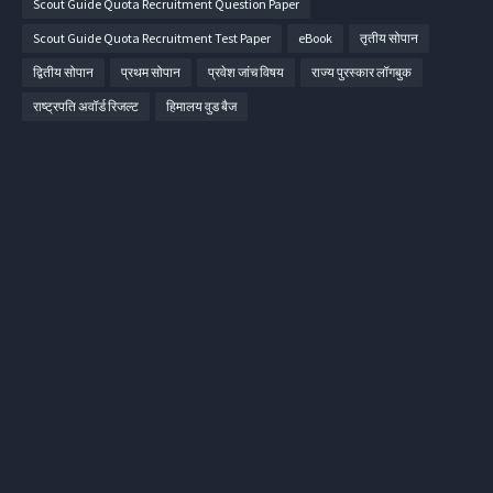
Scout Guide Quota Recruitment Question Paper
Scout Guide Quota Recruitment Test Paper
eBook
तृतीय सोपान
द्वितीय सोपान
प्रथम सोपान
प्रवेश जांच विषय
राज्य पुरस्कार लॉगबुक
राष्ट्रपति अवॉर्ड रिजल्ट
हिमालय वुड बैज