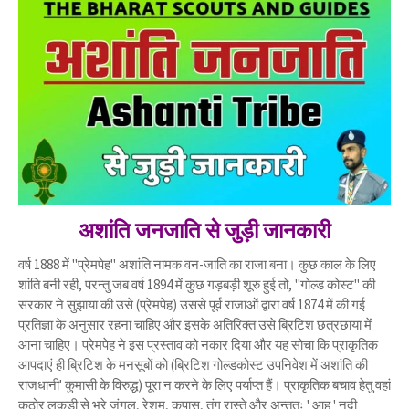
अशांति जनजाति से जुड़ी जानकारी
वर्ष 1888 में "प्रेमपेह" अशांति नामक वन-जाति का राजा बना। कुछ काल के लिए
शांति बनी रही, परन्तु जब वर्ष 1894 में कुछ गड़बड़ी शूरु हुई तो, "गोल्ड कोस्ट" की
सरकार ने सुझाया की उसे (प्रेमपेह) उससे पूर्व राजाओं द्वारा वर्ष 1874 में की गई
प्रतिज्ञा के अनुसार रहना चाहिए और इसके अतिरिक्त उसे ब्रिटिश छत्रछाया में
आना चाहिए। प्रेमपेह ने इस प्रस्ताव को नकार दिया और यह सोचा कि प्राकृतिक
आपदाएं ही ब्रिटिश के मनसूबों को (ब्रिटिश गोल्डकोस्ट उपनिवेश में अशांति की
राजधानी' कुमासी के विरुद्ध) पूरा न करने के लिए पर्याप्त हैं। प्राकृतिक बचाव हेतु वहां
कठोर लकड़ी से भरे जंगल, रेशम, कपास, तंग रास्ते और अन्ततः ' आह ' नदी