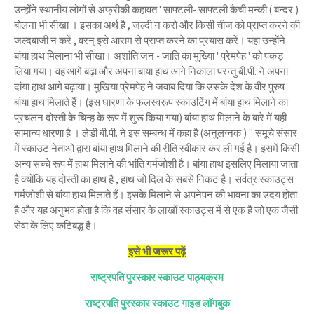
उन्होंने स्थानीय लोगों से अफ्रीकी कहावत ' साफ्टली- साफ्टली कैची मन्की ( बन्दर )
बोलना भी सीखा । इसका अर्थ है , जल्दी न करो और किसी चीज को प्राप्त करने की
जल्दबाजी न करें , वरन् इसे आराम से प्राप्त करने का प्रयास करें। यहां उन्होंने
बांया हाथ मिलाना भी सीखा। अशांति जन - जाति का मुख्यिा ' प्रेमपेह ' को पकड़
लिया गया। वह आगे बढ़ा और अपना बांया हाथ आगे निकाला परन्तु बी.पी. ने अपना
दांया हाथ आगे बढ़ाया। मुखिया प्रेमपेह ने जवाब दिया कि उसके देश के वीर पुरुष
बांया हाथ मिलाते हैं। (इस घारणा के फलस्वरूप स्काउटिंग में बांया हाथ मिलाने का
प्रचलन दोस्ती के चिन्ह के रूप में शुरू किया गया) बांया हाथ मिलाने के बारे में यही
सामान्य धारणा है । लेडी बी.पी. ने इस सम्बन्ध में कहा है (अनुलग्नक ) " समूचे संसार
में स्काउट नेताओं द्वारा बांया हाथ मिलाने की रीति स्वीकार कर ली गई है। इसमें किसी
अन्य सच्चे रूप में हाथ मिलाने की भांति गर्मजोशी है। बांया हाथ इसलिए मिलाया जाता
है क्योंकि यह दोस्ती का हाथ है , हाथ जो दिल के सबसे निकट है। सर्वत्र स्काउट्स
गर्मजोशी से बांया हाथ मिलाते हैं। इसके मिलाने से अपनेपन की भावना का उदय होता
है और यह अनुभव होता है कि वह संसार के लाखों स्काउट्स में से एक है जो एक जैसी
सेवा के लिए कटिबद्ध हैं।
इसे भी जरूर पढ़ें
राष्ट्रपति पुरस्कार स्काउट पाठ्यक्रम
राष्ट्रपति पुरस्कार स्काउट गाइड लॉगबुक