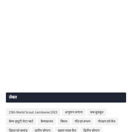
लेबल
25th World Scout Jamboree 2023
अनुमान लगाना
कब बुलबुल
कैम्प ड्यूटी रोटा चार्ट
कैम्पफ़ायर
क्विज
गाँठ एवं बन्धन
गोल्डन एरो बैज
ड्रिल एवं कमांड
तृतीय सोपान
दक्षता पदक बैज
द्वितीय सोपान