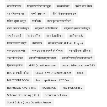
ध्वज शिष्टाचार
निपुण रोवर रेंजर लॉगबुक
प्रथम सोपान
प्रवेश जांच विषय
प्राथमिक सहायता
बन्नी (Bunny)
बी पी सिक्स एक्सरसाइज
महिला सुरक्षा कानून
मानचित्र
राज्य पुरस्कार रोवर रेंजर्स
राज्य पुरस्कार लॉगबुक
राष्ट्रपति अवॉर्ड रिजल्ट
राष्ट्रपति पुरस्कार लॉगबुक
राष्ट्रीय जम्बूरी
रेलवे जम्बोरेट
रोवर-रेंजर्स विभाग
रोवरिंग क्या है?
विश्व स्काउट जम्बूरी
वेंचर क्लब
सर्वधर्म प्रार्थना(All Faith Prayer)
स्काउट गाइड कोटा
स्काउट मास्टर बनने की योग्यता
स्काउटिंग का इतिहास
स्काउटिंग क्विज
स्काउटिंग क्विज प्रश्न उत्तर
स्काउटिंग गाइडिंग की जानकारी
हिमालय वुड बैज
APRO Question Answer
Award & Decoration of BSG
BSG ज्ञान प्रतियोगिता
Colour Party Of Scouts Guides
eBook
MILESTONE BOOK
Rashtrapati Award CBT Exam
Rashtrapati Award Test
RULE BOOK
Rule Book Of BSG
Scheme Of Training (SOT)
Scout Guide Essay
Scout Guide Quota Question Answer