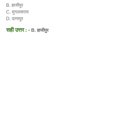
B. हाजीपुर
C. मुगलसराय
D. दानापुर
सही उत्तर : -
B. हाजीपुर