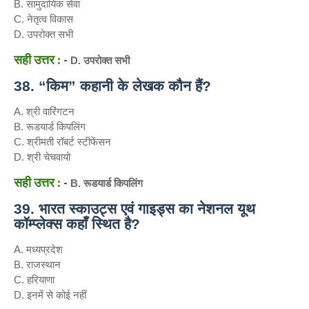
B. सामुदायिक सेवा
C. नेतृत्व विकास
D. उपरोक्त सभी
सही उत्तर : -
D. उपरोक्त सभी
38. “किम” कहानी के लेखक कौन हैं?
A. श्री वारिंगटन
B. रूडयार्ड किपलिंग
C. श्रीमती रॉबर्ट स्टीफेंसन
D. श्री चेचवायो
सही उत्तर : -
B. रूडयार्ड किपलिंग
39. भारत स्काउट्स एवं गाइड्स का नेशनल यूथ
कॉम्प्लेक्स कहाँ स्थित है?
A. मध्यप्रदेश
B. राजस्थान
C. हरियाणा
D. इनमें से कोई नहीं