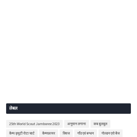
लेबल
25th World Scout Jamboree 2023
अनुमान लगाना
कब बुलबुल
कैम्प ड्यूटी रोटा चार्ट
कैम्पफ़ायर
क्विज
गाँठ एवं बन्धन
गोल्डन एरो बैज