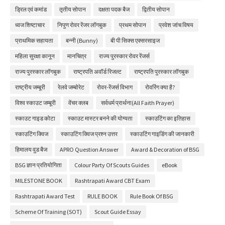
ड्रिल एवं कमांड
तृतीय सोपान
दक्षता पदक बैज
द्वितीय सोपान
ध्वज शिष्टाचार
निपुण रोवर रेंजर लॉगबुक
प्रथम सोपान
प्रवेश जांच विषय
प्राथमिक सहायता
बन्नी (Bunny)
बी पी सिक्स एक्सरसाइज
महिला सुरक्षा कानून
मानचित्र
राज्य पुरस्कार रोवर रेंजर्स
राज्य पुरस्कार लॉगबुक
राष्ट्रपति अवॉर्ड रिजल्ट
राष्ट्रपति पुरस्कार लॉगबुक
राष्ट्रीय जम्बूरी
रेलवे जम्बोरेट
रोवर-रेंजर्स विभाग
रोवरिंग क्या है?
विश्व स्काउट जम्बूरी
वेंचर क्लब
सर्वधर्म प्रार्थना(All Faith Prayer)
स्काउट गाइड कोटा
स्काउट मास्टर बनने की योग्यता
स्काउटिंग का इतिहास
स्काउटिंग क्विज
स्काउटिंग क्विज प्रश्न उत्तर
स्काउटिंग गाइडिंग की जानकारी
हिमालय वुड बैज
APRO Question Answer
Award & Decoration of BSG
BSG ज्ञान प्रतियोगिता
Colour Party Of Scouts Guides
eBook
MILESTONE BOOK
Rashtrapati Award CBT Exam
Rashtrapati Award Test
RULE BOOK
Rule Book Of BSG
Scheme Of Training (SOT)
Scout Guide Essay