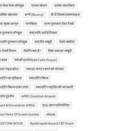
ुण रोवर रेंजर लॉगबुक
प्रथम सोपान
प्रवेश जांच विषय
ाथमिक सहायता
बन्नी (Bunny)
बी पी सिक्स एक्सरसाइज
ला सुरक्षा कानून
मानचित्र
राज्य पुरस्कार रोवर रेंजर्स
्य पुरस्कार लॉगबुक
राष्ट्रपति अवॉर्ड रिजल्ट
्ट्रपति पुरस्कार लॉगबुक
राष्ट्रीय जम्बूरी
रेलवे जम्बोरेट
र-रेंजर्स विभाग
रोवरिंग क्या है?
विश्व स्काउट जम्बूरी
चर क्लब
सर्वधर्म प्रार्थना(All Faith Prayer)
ाउट गाइड कोटा
स्काउट मास्टर बनने की योग्यता
ाउटिंग का इतिहास
स्काउटिंग क्विज
ाउटिंग क्विज प्रश्न उत्तर
स्काउटिंग गाइडिंग की जानकारी
ालय वुड बैज
APRO Question Answer
ard & Decoration of BSG
BSG ज्ञान प्रतियोगिता
our Party Of Scouts Guides
eBook
LESTONE BOOK
Rashtrapati Award CBT Exam