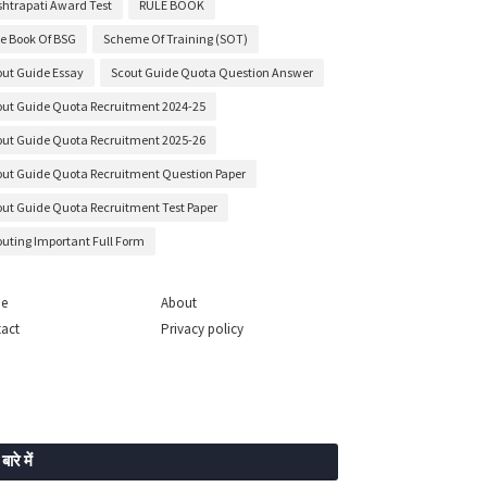
shtrapati Award Test
RULE BOOK
le Book Of BSG
Scheme Of Training (SOT)
out Guide Essay
Scout Guide Quota Question Answer
out Guide Quota Recruitment 2024-25
out Guide Quota Recruitment 2025-26
out Guide Quota Recruitment Question Paper
out Guide Quota Recruitment Test Paper
outing Important Full Form
e
About
act
Privacy policy
 बारे में