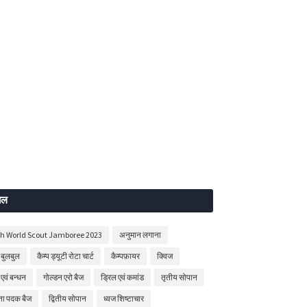
बल
th World Scout Jamboree 2023
अनुमान लगाना
बुलबुल
कैम्प ड्यूटी रोटा चार्ट
कैम्पफ़ायर
क्विज
 एवं बन्धन
गोल्डन एरो बैज
ड्रिल एवं कमांड
तृतीय सोपान
षता पदक बैज
द्वितीय सोपान
ध्वज शिष्टाचार