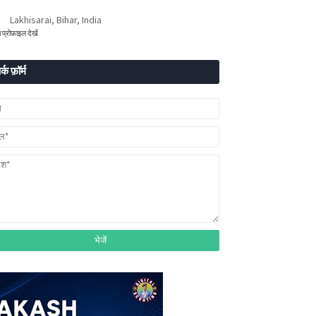
Lakhisarai, Bihar, India
ा प्रोफ़ाइल देखें
र्क फ़ॉर्म