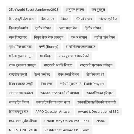
25th World Scout Jamboree 2023
अनुमान लगाना
कब बुलबुल
कैम्प ड्यूटी रोटा चार्ट
कैम्पफ़ायर
क्विज
गाँठ एवं बन्धन
गोल्डन एरो बैज
ड्रिल एवं कमांड
तृतीय सोपान
दक्षता पदक बैज
द्वितीय सोपान
ध्वज शिष्टाचार
निपुण रोवर रेंजर लॉगबुक
प्रथम सोपान
प्रवेश जांच विषय
प्राथमिक सहायता
बन्नी (Bunny)
बी पी सिक्स एक्सरसाइज
महिला सुरक्षा कानून
मानचित्र
राज्य पुरस्कार रोवर रेंजर्स
राज्य पुरस्कार लॉगबुक
राष्ट्रपति अवॉर्ड रिजल्ट
राष्ट्रपति पुरस्कार लॉगबुक
राष्ट्रीय जम्बूरी
रेलवे जम्बोरेट
रोवर-रेंजर्स विभाग
रोवरिंग क्या है?
विश्व स्काउट जम्बूरी
वेंचर क्लब
सर्वधर्म प्रार्थना(All Faith Prayer)
स्काउट गाइड कोटा
स्काउट मास्टर बनने की योग्यता
स्काउटिंग का इतिहास
स्काउटिंग क्विज
स्काउटिंग क्विज प्रश्न उत्तर
स्काउटिंग गाइडिंग की जानकारी
हिमालय वुड बैज
APRO Question Answer
Award & Decoration of BSG
BSG ज्ञान प्रतियोगिता
Colour Party Of Scouts Guides
eBook
MILESTONE BOOK
Rashtrapati Award CBT Exam