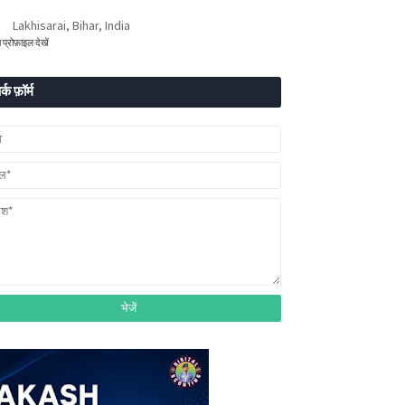
Lakhisarai, Bihar, India
ा प्रोफ़ाइल देखें
र्क फ़ॉर्म