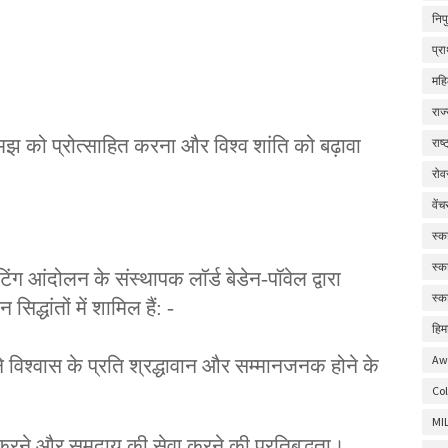
निप
प्र
महि
राज
समझ को प्रोत्साहित करना और विश्व शांति को बढ़ावा
राष
रोव
वें
स्क
स्क
ग आंदोलन के संस्थापक लॉर्ड बेडेन-पॉवेल द्वारा
स्क
 सिद्धांतों में शामिल हैं: -
हिम
Aw
े विश्वास के प्रति श्रद्धावान और सम्मानजनक होने के
Col
MI
करने और समुदाय की सेवा करने की प्रतिबद्धता।