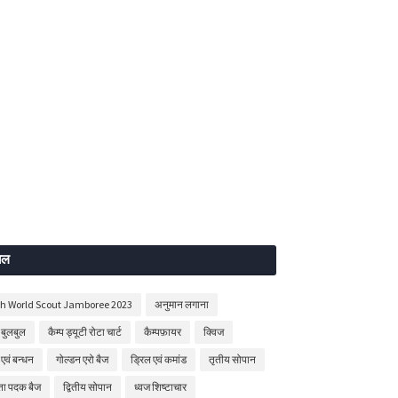
बल
th World Scout Jamboree 2023
अनुमान लगाना
बुलबुल
कैम्प ड्यूटी रोटा चार्ट
कैम्पफ़ायर
क्विज
 एवं बन्धन
गोल्डन एरो बैज
ड्रिल एवं कमांड
तृतीय सोपान
षता पदक बैज
द्वितीय सोपान
ध्वज शिष्टाचार