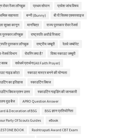
ुण रोवर रेंजर लॉगबुक
प्रथम सोपान
प्रवेश जांच विषय
ाथमिक सहायता
बन्नी (Bunny)
बी पी सिक्स एक्सरसाइज
ला सुरक्षा कानून
मानचित्र
राज्य पुरस्कार रोवर रेंजर्स
्य पुरस्कार लॉगबुक
राष्ट्रपति अवॉर्ड रिजल्ट
्ट्रपति पुरस्कार लॉगबुक
राष्ट्रीय जम्बूरी
रेलवे जम्बोरेट
र-रेंजर्स विभाग
रोवरिंग क्या है?
विश्व स्काउट जम्बूरी
चर क्लब
सर्वधर्म प्रार्थना(All Faith Prayer)
ाउट गाइड कोटा
स्काउट मास्टर बनने की योग्यता
ाउटिंग का इतिहास
स्काउटिंग क्विज
ाउटिंग क्विज प्रश्न उत्तर
स्काउटिंग गाइडिंग की जानकारी
ालय वुड बैज
APRO Question Answer
ard & Decoration of BSG
BSG ज्ञान प्रतियोगिता
our Party Of Scouts Guides
eBook
LESTONE BOOK
Rashtrapati Award CBT Exam