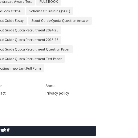
shtrapati Award Test
RULE BOOK
le Book Of BSG
Scheme Of Training (SOT)
out Guide Essay
Scout Guide Quota Question Answer
out Guide Quota Recruitment 2024-25
out Guide Quota Recruitment 2025-26
out Guide Quota Recruitment Question Paper
out Guide Quota Recruitment Test Paper
outing Important Full Form
e
About
act
Privacy policy
 बारे में