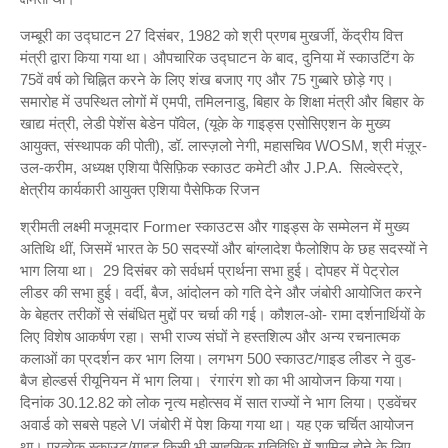
जम्बूरी का उद्घाटन 27 दिसंबर, 1982 को श्री प्रणब मुखर्जी, केंद्रीय वित्त
मंत्री द्वारा किया गया था। औपचारिक उद्घाटन के बाद, दुनिया में स्काउटिंग के
75वें वर्ष को चिह्नित करने के लिए शंख बजाए गए और 75 गुब्बारे छोड़े गए।
समारोह में उपस्थित लोगों में एमपी, तमिलनाडु, बिहार के शिक्षा मंत्री और बिहार के
खाद्य मंत्री, लेडी पेशेंस बेडेन पॉवेल, (यूके के गाइड्स एसोसिएशन के मुख्य
आयुक्त, संस्थापक की पोती), डॉ. लास्ज़लो नेगी, महासचिव WOSM, श्री मंज़ूर-
उल-करीम, अध्यक्ष एशिया पैसिफ़िक स्काउट कमेटी और J.P.A. सिल्वेस्ट्रे,
क्षेत्रीय कार्यकारी आयुक्त एशिया पैसेफिक रिजन
श्रीमती लक्ष्मी मजूमदार Former स्काउटस और गाइड्स के सम्मेलन में मुख्य
अतिथि थीं, जिसमें भारत के 50 सदस्यों और बांग्लादेश फैलोशिप के छह सदस्यों ने
भाग लिया था। 29 दिसंबर को सर्वधर्म प्रार्थना सभा हुई। दोपहर में पेट्रोल
लीडर की सभा हुई। वर्दी, बैज, आंदोलन को गति देने और जंबोरी आयोजित करने
के बेहतर तरीकों से संबंधित मुद्दों पर चर्चा की गई। कौशल-ओ- रामा दर्शनार्थियों के
लिए विशेष आकर्षण रहा। सभी राज्य संघों ने हस्तशिल्प और अन्य रचनात्मक
कलाओं का प्रदर्शन कर भाग लिया। लगभग 500 स्काउट/गाइड लीडर ने वुड-
बैज होल्डर्स रीयूनियन में भाग लिया। रंगारंग शो का भी आयोजन किया गया।
दिनांक 30.12.82 को लोक नृत्य महोत्सव में सात राज्यों ने भाग लिया। एडवेंचर
अवार्ड को सबसे पहले VI जंबोरी में पेश किया गया था। यह एक चर्चित आयोजन
था। प्रत्येक स्काउट/गाइड किसी भी साहसिक गतिविधि में शामिल होने के लिए