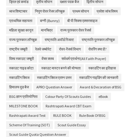
ड्रिल एवं कमांड
तृतीय सोपान
दक्षता पदक बैज
द्वितीय सोपान
ध्वज शिष्टाचार
निपुण रोवर रेंजर लॉगबुक
प्रथम सोपान
प्रवेश जांच विषय
प्राथमिक सहायता
बन्नी (Bunny)
बी पी सिक्स एक्सरसाइज
महिला सुरक्षा कानून
मानचित्र
राज्य पुरस्कार रोवर रेंजर्स
राज्य पुरस्कार लॉगबुक
राष्ट्रपति अवॉर्ड रिजल्ट
राष्ट्रपति पुरस्कार लॉगबुक
राष्ट्रीय जम्बूरी
रेलवे जम्बोरेट
रोवर-रेंजर्स विभाग
रोवरिंग क्या है?
विश्व स्काउट जम्बूरी
वेंचर क्लब
सर्वधर्म प्रार्थना(All Faith Prayer)
स्काउट गाइड कोटा
स्काउट मास्टर बनने की योग्यता
स्काउटिंग का इतिहास
स्काउटिंग क्विज
स्काउटिंग क्विज प्रश्न उत्तर
स्काउटिंग गाइडिंग की जानकारी
हिमालय वुड बैज
APRO Question Answer
Award & Decoration of BSG
BSG ज्ञान प्रतियोगिता
Colour Party Of Scouts Guides
eBook
MILESTONE BOOK
Rashtrapati Award CBT Exam
Rashtrapati Award Test
RULE BOOK
Rule Book Of BSG
Scheme Of Training (SOT)
Scout Guide Essay
Scout Guide Quota Question Answer