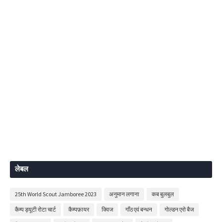
लेबल
25th World Scout Jamboree 2023
अनुमान लगाना
कब बुलबुल
कैम्प ड्यूटी रोटा चार्ट
कैम्पफ़ायर
क्विज
गाँठ एवं बन्धन
गोल्डन एरो बैज