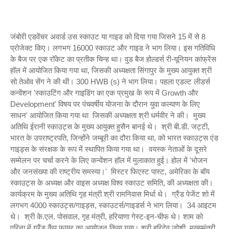
जंबोरी एडवेंचर अवार्ड उस स्काउट या गाइड को दिया गया जिसने 15 में से 8
प्रोजेक्ट किए। लगभग 16000 स्काउट और गाइड ने भाग लिया। इस गतिविधि
के बैज पर एक रॉकेट का प्रतीक चिन्ह था। वुड बैज होल्डर्स री-यूनियन कांफ्रेंस
हॉल में आयोजित किया गया था, जिसकी अध्यक्षता सिंगापुर के मुख्य आयुक्त श्री
सो तेओव सेंग ने की थी। 300 HWB (s) ने भाग लिया। पहला एडल्ट लीडर्स
कन्वेंशन 'स्काउटिंग और गाइडिंग का एक प्रमुख के रूप में Growth और
Development' विषय पर पंचवर्षीय योजना के दौरान युवा कल्याण के लिए
साधन'
आयोजित किया गया था
जिसकी अध्यक्षता श्री धर्मवीर ने की। मुख्य
अतिथि ईरानी स्काउट्स के मुख्य आयुक्त हुसैन बानई थे। श्री बी.डी. जट्टी,
भारत के उपराष्ट्रपति, जिन्होंने जम्बूरी का दौरा किया था, को भारत स्काउट्स एंड
गाइड्स के संरक्षक के रूप में स्थापित किया गया था। वयस्क नेताओं के दूसरे
सम्मेलन पर चर्चा करने के लिए कन्वेंशन हॉल में मुलाकात हुई। होल में
'भोजन
और जनसंख्या की राष्ट्रीय समस्या।' मिस्टर फिएस्ट पास्ट, अमेरिका के बॉय
स्काउट्स के अध्यक्ष और वाइस
अध्यक्ष विश्व स्काउट समिति, की अध्यक्षता की।
कार्यक्रम के मुख्य अतिथि गृह मंत्री श्री रामनिवास मिर्धा थे। ग्रैंड पेजेंट शो में
लगभग 4000 स्काउट्स/गाइड्स, स्काउटर्स/गाइडर्स ने भाग लिया। 34 आइटम
थे। श्री के.एल. पोसवाल, गृह मंत्री, हरियाणा गेस्ट-इन-चीफ थे। शाम को
एरिना में ग्रैंड कैंप फायर का आयोजन किया गया। श्री हरिदेव जोशी, मुख्यमंत्री