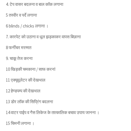
4. टेप वासर बदलना व बाल कॉक लगाना
5 तस्वीर व पर्दे लगाना
6 blinds / chicks लगाना ।
7. कारपेट को उठाना व धूल झड़काकर वापस बिछाना
8 फर्नीचर मरम्मत
9. चाकू तेज करना
10 खिड़की चमकाना / साफ करनां
11 एक्यूमूलेटर की देखभाल
12 हेण्डपम्प की देखभाल
13 डोर लॉक की सिप्रिंग बदलना
14 वाटर पाईप व गैस लिकेज के तात्कालिक बचाव उपाय जानना ।
15 चिमनी लगाना ।