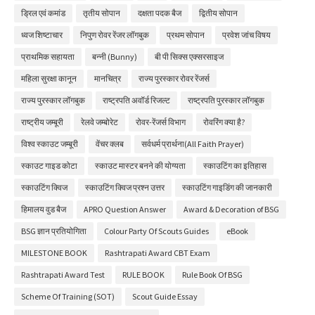
ड्रिल एवं कमांड
तृतीय सोपान
दक्षता पदक बैज
द्वितीय सोपान
ध्वज शिष्टाचार
निपुण रोवर रेंजर लॉगबुक
प्रथम सोपान
प्रवेश जांच विषय
प्राथमिक सहायता
बन्नी (Bunny)
बी पी सिक्स एक्सरसाइज
महिला सुरक्षा कानून
मानचित्र
राज्य पुरस्कार रोवर रेंजर्स
राज्य पुरस्कार लॉगबुक
राष्ट्रपति अवॉर्ड रिजल्ट
राष्ट्रपति पुरस्कार लॉगबुक
राष्ट्रीय जम्बूरी
रेलवे जम्बोरेट
रोवर-रेंजर्स विभाग
रोवरिंग क्या है?
विश्व स्काउट जम्बूरी
वेंचर क्लब
सर्वधर्म प्रार्थना(All Faith Prayer)
स्काउट गाइड कोटा
स्काउट मास्टर बनने की योग्यता
स्काउटिंग का इतिहास
स्काउटिंग क्विज
स्काउटिंग क्विज प्रश्न उत्तर
स्काउटिंग गाइडिंग की जानकारी
हिमालय वुड बैज
APRO Question Answer
Award & Decoration of BSG
BSG ज्ञान प्रतियोगिता
Colour Party Of Scouts Guides
eBook
MILESTONE BOOK
Rashtrapati Award CBT Exam
Rashtrapati Award Test
RULE BOOK
Rule Book Of BSG
Scheme Of Training (SOT)
Scout Guide Essay