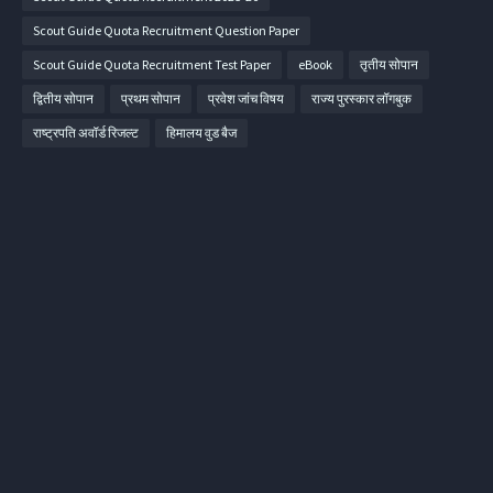
Scout Guide Quota Recruitment Question Paper
Scout Guide Quota Recruitment Test Paper
eBook
तृतीय सोपान
द्वितीय सोपान
प्रथम सोपान
प्रवेश जांच विषय
राज्य पुरस्कार लॉगबुक
राष्ट्रपति अवॉर्ड रिजल्ट
हिमालय वुड बैज