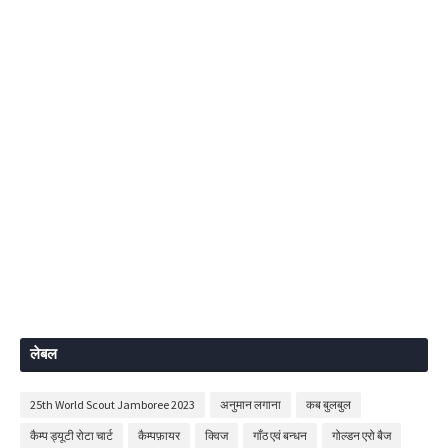
लेबल
25th World Scout Jamboree 2023
अनुमान लगाना
कब बुलबुल
कैम्प ड्यूटी रोटा चार्ट
कैम्पफ़ायर
क्विज
गाँठ एवं बन्धन
गोल्डन एरो बैज