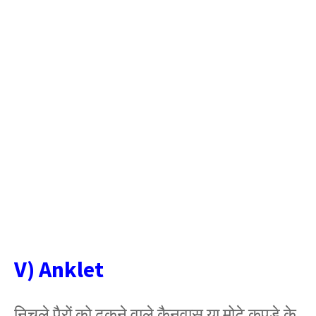
V) Anklet
निचले पैरों को ढकने वाले कैनवास या मोटे कपड़े के