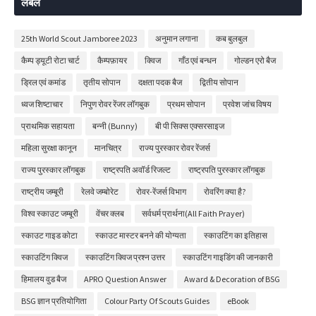
लेबल
25th World Scout Jamboree 2023
अनुमान लगाना
कब बुलबुल
कैम्प ड्यूटी रोटा चार्ट
कैम्पफ़ायर
क्विज
गाँठ एवं बन्धन
गोल्डन एरो बैज
ड्रिल एवं कमांड
तृतीय सोपान
दक्षता पदक बैज
द्वितीय सोपान
ध्वज शिष्टाचार
निपुण रोवर रेंजर लॉगबुक
प्रथम सोपान
प्रवेश जांच विषय
प्राथमिक सहायता
बन्नी (Bunny)
बी पी सिक्स एक्सरसाइज
महिला सुरक्षा कानून
मानचित्र
राज्य पुरस्कार रोवर रेंजर्स
राज्य पुरस्कार लॉगबुक
राष्ट्रपति अवॉर्ड रिजल्ट
राष्ट्रपति पुरस्कार लॉगबुक
राष्ट्रीय जम्बूरी
रेलवे जम्बोरेट
रोवर-रेंजर्स विभाग
रोवरिंग क्या है?
विश्व स्काउट जम्बूरी
वेंचर क्लब
सर्वधर्म प्रार्थना(All Faith Prayer)
स्काउट गाइड कोटा
स्काउट मास्टर बनने की योग्यता
स्काउटिंग का इतिहास
स्काउटिंग क्विज
स्काउटिंग क्विज प्रश्न उत्तर
स्काउटिंग गाइडिंग की जानकारी
हिमालय वुड बैज
APRO Question Answer
Award & Decoration of BSG
BSG ज्ञान प्रतियोगिता
Colour Party Of Scouts Guides
eBook