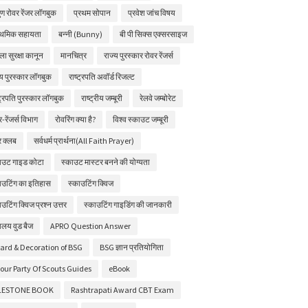
ुण रोवर रेंजर लॉगबुक
प्रथम सोपान
प्रवेश जांच विषय
ाथमिक सहायता
बन्नी (Bunny)
बी पी सिक्स एक्सरसाइज
ला सुरक्षा कानून
मानचित्र
राज्य पुरस्कार रोवर रेंजर्स
्य पुरस्कार लॉगबुक
राष्ट्रपति अवॉर्ड रिजल्ट
्ट्रपति पुरस्कार लॉगबुक
राष्ट्रीय जम्बूरी
रेलवे जम्बोरेट
र-रेंजर्स विभाग
रोवरिंग क्या है?
विश्व स्काउट जम्बूरी
चर क्लब
सर्वधर्म प्रार्थना(All Faith Prayer)
ाउट गाइड कोटा
स्काउट मास्टर बनने की योग्यता
ाउटिंग का इतिहास
स्काउटिंग क्विज
ाउटिंग क्विज प्रश्न उत्तर
स्काउटिंग गाइडिंग की जानकारी
ालय वुड बैज
APRO Question Answer
ard & Decoration of BSG
BSG ज्ञान प्रतियोगिता
our Party Of Scouts Guides
eBook
LESTONE BOOK
Rashtrapati Award CBT Exam