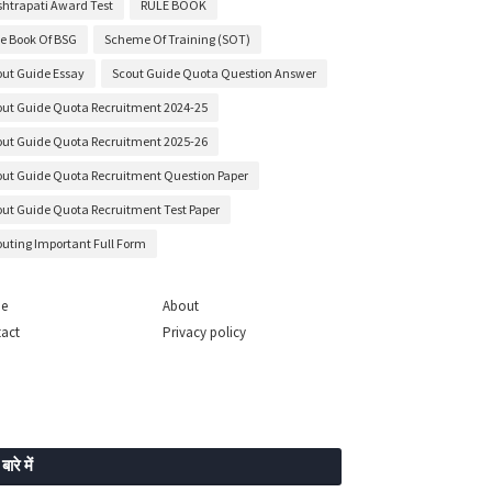
shtrapati Award Test
RULE BOOK
le Book Of BSG
Scheme Of Training (SOT)
out Guide Essay
Scout Guide Quota Question Answer
out Guide Quota Recruitment 2024-25
out Guide Quota Recruitment 2025-26
out Guide Quota Recruitment Question Paper
out Guide Quota Recruitment Test Paper
outing Important Full Form
e
About
act
Privacy policy
 बारे में