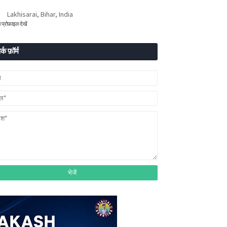
Lakhisarai, Bihar, India
ा प्रोफ़ाइल देखें
र्क फ़ॉर्म