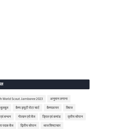
बल
th World Scout Jamboree 2023
अनुमान लगाना
बुलबुल
कैम्प ड्यूटी रोटा चार्ट
कैम्पफ़ायर
क्विज
 एवं बन्धन
गोल्डन एरो बैज
ड्रिल एवं कमांड
तृतीय सोपान
षता पदक बैज
द्वितीय सोपान
ध्वज शिष्टाचार