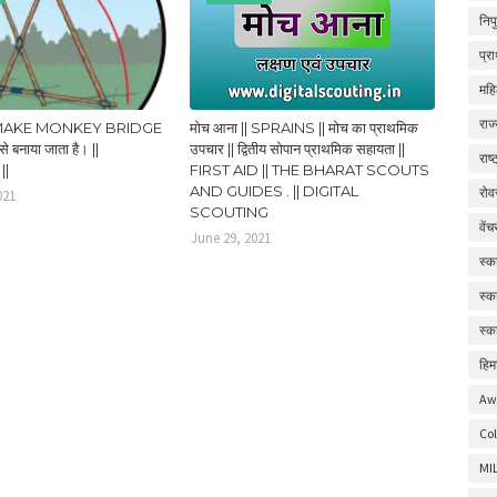
निप
प्र
महि
राज
AKE MONKEY BRIDGE
मोच आना || SPRAINS || मोच का प्राथमिक
ैसे बनाया जाता है। ||
उपचार || द्वितीय सोपान प्राथमिक सहायता ||
राष
||
FIRST AID || THE BHARAT SCOUTS
AND GUIDES . || DIGITAL
रोव
021
SCOUTING
वें
June 29, 2021
स्क
स्क
स्क
हिम
Aw
Col
MI