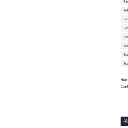
Ra
Ru
Sc
Sc
Sc
Sc
Sc
Sc
Hom
Cont
मेरे