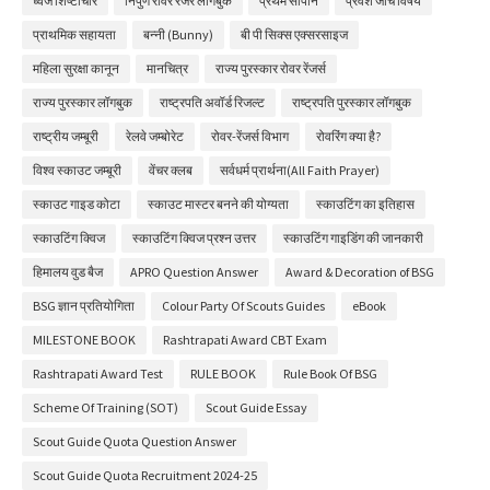
ध्वज शिष्टाचार
निपुण रोवर रेंजर लॉगबुक
प्रथम सोपान
प्रवेश जांच विषय
प्राथमिक सहायता
बन्नी (Bunny)
बी पी सिक्स एक्सरसाइज
महिला सुरक्षा कानून
मानचित्र
राज्य पुरस्कार रोवर रेंजर्स
राज्य पुरस्कार लॉगबुक
राष्ट्रपति अवॉर्ड रिजल्ट
राष्ट्रपति पुरस्कार लॉगबुक
राष्ट्रीय जम्बूरी
रेलवे जम्बोरेट
रोवर-रेंजर्स विभाग
रोवरिंग क्या है?
विश्व स्काउट जम्बूरी
वेंचर क्लब
सर्वधर्म प्रार्थना(All Faith Prayer)
स्काउट गाइड कोटा
स्काउट मास्टर बनने की योग्यता
स्काउटिंग का इतिहास
स्काउटिंग क्विज
स्काउटिंग क्विज प्रश्न उत्तर
स्काउटिंग गाइडिंग की जानकारी
हिमालय वुड बैज
APRO Question Answer
Award & Decoration of BSG
BSG ज्ञान प्रतियोगिता
Colour Party Of Scouts Guides
eBook
MILESTONE BOOK
Rashtrapati Award CBT Exam
Rashtrapati Award Test
RULE BOOK
Rule Book Of BSG
Scheme Of Training (SOT)
Scout Guide Essay
Scout Guide Quota Question Answer
Scout Guide Quota Recruitment 2024-25