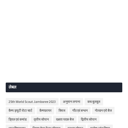
लेबल
25th World Scout Jamboree 2023
अनुमान लगाना
कब बुलबुल
कैम्प ड्यूटी रोटा चार्ट
कैम्पफ़ायर
क्विज
गाँठ एवं बन्धन
गोल्डन एरो बैज
ड्रिल एवं कमांड
तृतीय सोपान
दक्षता पदक बैज
द्वितीय सोपान