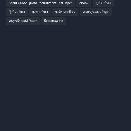
Scout Guide Quota Recruitment Test Paper
eBook
तृतीय सोपान
द्वितीय सोपान
प्रथम सोपान
प्रवेश जांच विषय
राज्य पुरस्कार लॉगबुक
राष्ट्रपति अवॉर्ड रिजल्ट
हिमालय वुड बैज